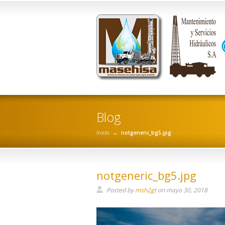
Blog
Inicio
→
notgeneric_bg5.jpg
notgeneric_bg5.jpg
Posted by
msh2gt
on
mayo 30, 2018