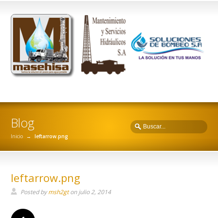
Blog
Inicio
→
leftarrow.png
leftarrow.png
Posted by
msh2gt
on
julio 2, 2014