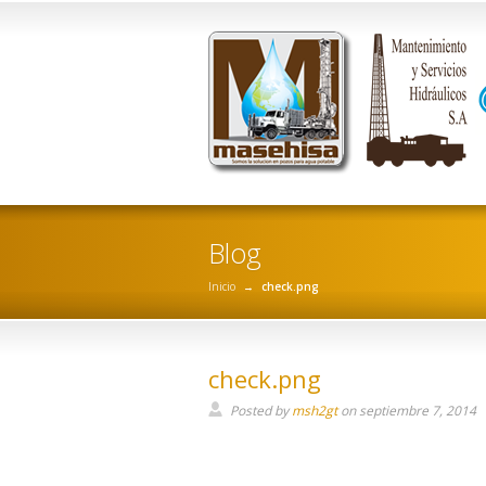
Blog
Inicio
→
check.png
check.png
Posted by
msh2gt
on
septiembre 7, 2014