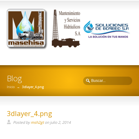
Blog
Inicio
→
3dlayer_4.png
3dlayer_4.png
Posted by
msh2gt
on
julio 2, 2014